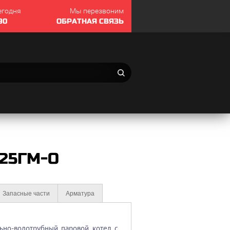
егодня
Мы перезвоним
90
ОБРАТНАЯ СВЯЗЬ
225ГМ-О
Запасные части
Арматура
ьно-водотрубный паровой котел с