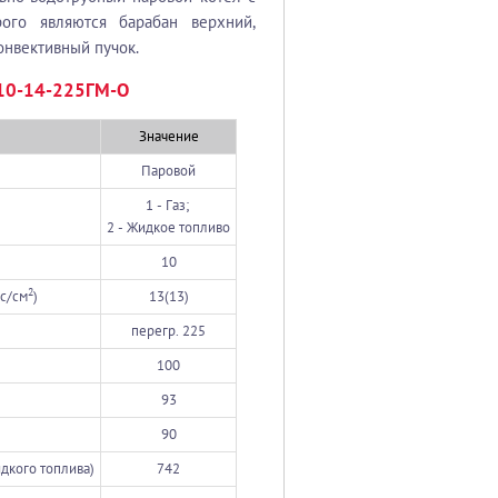
ого являются барабан верхний,
онвективный пучок.
-10-14-225ГМ-О
Значение
Паровой
1 - Газ;
2 - Жидкое топливо
10
2
гс/см
)
13(13)
перегр. 225
100
93
90
жидкого топлива)
742