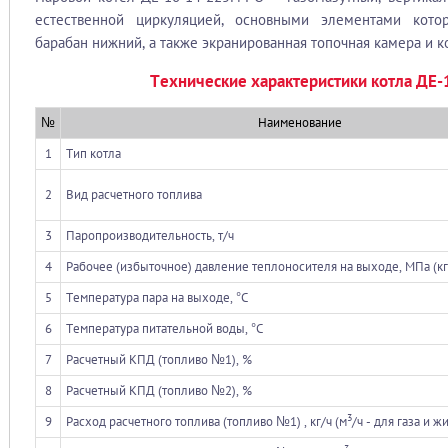
естественной циркуляцией, основными элементами котор
барабан нижний, а также экранированная топочная камера и к
Технические характеристики котла ДЕ
№
Наименование
1
Тип котла
2
Вид расчетного топлива
3
Паропроизводительность, т/ч
4
Рабочее (избыточное) давление теплоносителя на выходе, МПа (к
5
Температура пара на выходе, °С
6
Температура питательной воды, °С
7
Расчетный КПД (топливо №1), %
8
Расчетный КПД (топливо №2), %
3
9
Расход расчетного топлива (топливо №1) , кг/ч (м
/ч - для газа и 