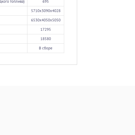
идкого топлива)
695
5710х3090х4028
6530х4050х5050
17295
18580
В сборе