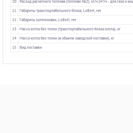
3
10
Расход расчетного топлива (топливо №2), кг/ч (м
/ч - для газа и ж
11
Габариты транспортабельного блока, LxBxH, мм
12
Габариты компоновки, LxBxH, мм
13
Масса котла без топки (транспортабельного блока котла), кг
14
Масса котла без топки (в объеме заводской поставки), кг
15
Вид поставки