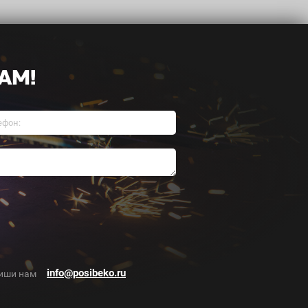
АМ!
info@posibeko.ru
иши нам