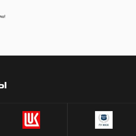
ло!
РЫ