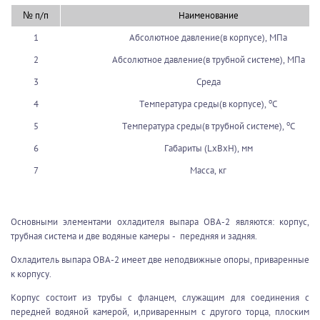
№ п/п
Наименование
1
Абсолютное давление(в корпусе), МПа
2
Абсолютное давление(в трубной системе), МПа
3
Среда
o
4
Температура среды(в корпусе),
С
o
5
Температура среды(в трубной системе),
С
6
Габариты (LxBxH), мм
7
Масса, кг
Основными элементами охладителя выпара ОВА-2 являются: корпус,
трубная система и две водяные камеры - передняя и задняя.
Охладитель выпара ОВА-2 имеет две неподвижные опоры, приваренные
к корпусу.
Корпус состоит из трубы с фланцем, служащим для соединения с
передней водяной камерой, и,приваренным с другого торца, плоским