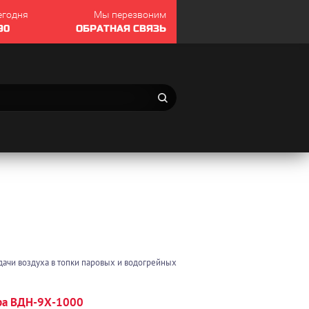
егодня
Мы перезвоним
90
ОБРАТНАЯ СВЯЗЬ
ачи воздуха в топки паровых и водогрейных
ора ВДН-9Х-1000