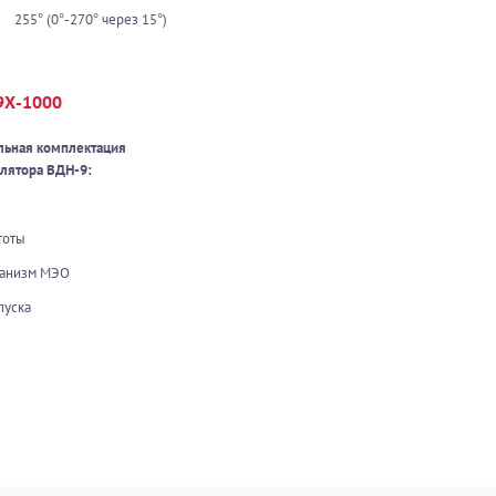
255° (0°-270° через 15°)
9Х-1000
льная комплектация
лятора В
ДН-9:
н
тоты
ханизм МЭО
пуска