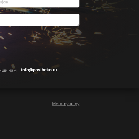
info@posibeko.ru
иши нам
Мегагрупп.ру