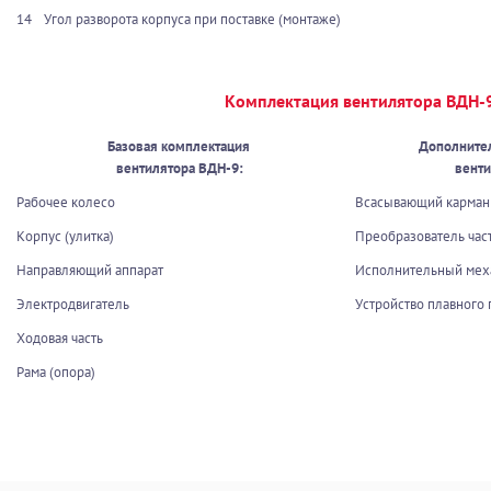
14
Угол разворота корпуса при поставке (монтаже)
Комплектация вентилятора ВДН-
Базовая комплектация
Дополните
вентилятора В
ДН-9:
венти
Рабочее колесо
Всасывающий карма
Корпус (улитка)
Преобразователь час
Направляющий аппарат
Исполнительный ме
Электродвигатель
Устройство плавного 
Ходовая часть
Рама (опора)