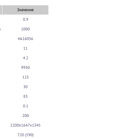
Значение
0.9
н
1000
4А160S6
11
4.2
9930
125
30
83
0.1
200
2200х1647х1345
720 (590)