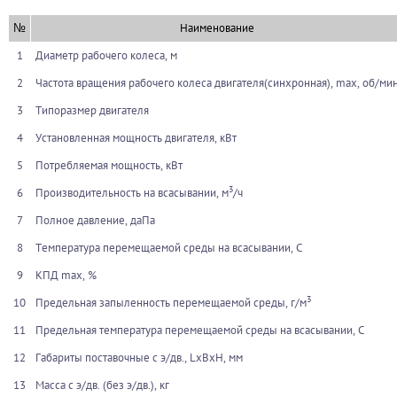
№
Наименование
1
Диаметр рабочего колеса, м
2
Частота вращения рабочего колеса двигателя(синхронная), max, об/ми
3
Типоразмер двигателя
4
Установленная мощность двигателя, кВт
5
Потребляемая мощность, кВт
3
6
Производительность на всасывании, м
/ч
7
Полное давление, даПа
8
Температура перемещаемой среды на всасывании, С
9
КПД max, %
3
10
Предельная запыленность перемещаемой среды, г/м
11
Предельная температура перемещаемой среды на всасывании, С
12
Габариты поставочные с э/дв., LxBxH, мм
13
Масса с э/дв. (без э/дв.), кг